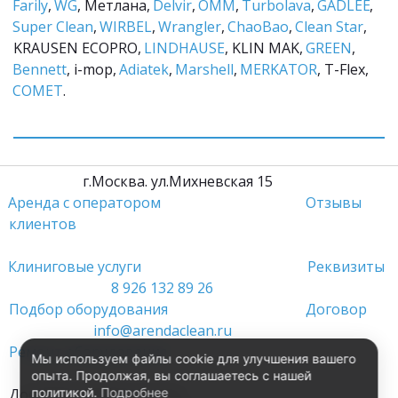
Farily
, 
WG
, Метлана, 
Delvir
, 
ОММ
, 
Turbolava
, 
GADLEE
, 
Super Clean
, 
WIRBEL
, 
Wrangler
, 
ChaoBao
, 
Clean Star
, 
KRAUSEN ECOPRO, 
LINDHAUSE
, KLIN MAK, 
GREEN
, 
Bennett
, i-mop, 
Adiatek
, 
Marshell
, 
MERKATOR
, T-Flex, 
COMET
.
         г.Москва. ул.Михневская 15                 
Аренда с оператором
Отзывы 
клиентов
Клиниговые услуги 
Реквизиты
8 926 132 89 26
Подбор оборудования 
Договор
info@arendaclean.ru
Ремонт оборудования 
Мы используем файлы cookie для улучшения вашего
опыта. Продолжая, вы соглашаетесь с нашей
политикой.
Подробнее
Доставка 24 часа в сутки                                          