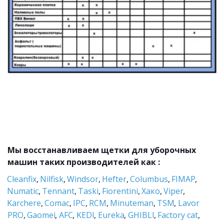
Мы восстанавливаем щетки для уборочных 
машин таких производителей как :
Cleanfix
, 
Nilfisk
, 
Windsor
, 
Hefter
, 
Columbus
, 
FIMAP
, 
Numatic
, 
Tennant
, 
Taski
, 
Fiorentini
,
 Хако
, 
Viper
, 
Karchere
, 
Comac
, 
IPC
, 
RCM
, 
Minuteman
, 
TSM
, 
Lavor 
PRO
, 
Gaomei
, 
AFC
, 
KEDI
, 
Eureka
, 
GHIBLI
, 
Factory cat
, 