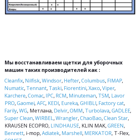
Мы восстанавливаем щетки для уборочных 
машин таких производителей как :
Cleanfix
, 
Nilfisk
, 
Windsor
, 
Hefter
, 
Columbus
, 
FIMAP
, 
Numatic
, 
Tennant
, 
Taski
, 
Fiorentini
,
 Хако
, 
Viper
, 
Karchere
, 
Comac
, 
IPC
, 
RCM
, 
Minuteman
, 
TSM
, 
Lavor 
PRO
, 
Gaomei
, 
AFC
, 
KEDI
, 
Eureka
, 
GHIBLI
, 
Factory cat
, 
Farily
, 
WG
, Метлана, 
Delvir
, 
ОММ
, 
Turbolava
, 
GADLEE
, 
Super Clean
, 
WIRBEL
, 
Wrangler
, 
ChaoBao
, 
Clean Star
, 
KRAUSEN ECOPRO, 
LINDHAUSE
, KLIN MAK, 
GREEN
, 
Bennett
, i-mop, 
Adiatek
, 
Marshell
, 
MERKATOR
, T-Flex, 