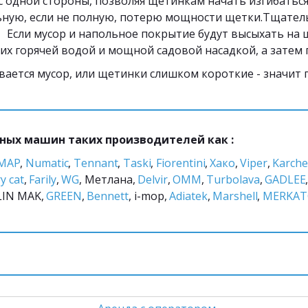
 одной стороны, позволяя щетинкам начать изгибаться
ную, если не полную, потерю мощности щетки.Тщатель
    Если мусор и напольное покрытие будут высыхать на
 их горячей водой и мощной садовой насадкой, а затем
вается мусор, или щетинки слишком короткие - значит
ных машин таких производителей как :
IMAP
, 
Numatic
, 
Tennant
, 
Taski
, 
Fiorentini
,
 Хако
, 
Viper
, 
Karche
y cat
, 
Farily
, 
WG
, Метлана, 
Delvir
, 
ОММ
, 
Turbolava
, 
GADLEE
LIN MAK, 
GREEN
, 
Bennett
, i-mop, 
Adiatek
, 
Marshell
, 
MERKAT