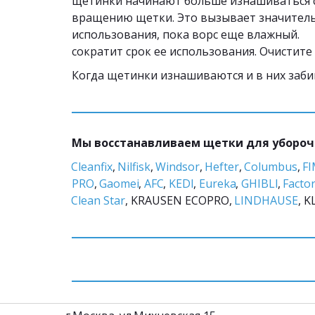
щетинки начинают больше изнашиваться с
вращению щетки. Это вызывает значитель
использования, пока ворс еще влажный.    
сократит срок ее использования. Очистите
Когда щетинки изнашиваются и в них заби
Мы восстанавливаем щетки для убороч
Cleanfix
, 
Nilfisk
, 
Windsor
, 
Hefter
, 
Columbus
, 
F
PRO
, 
Gaomei
, 
AFC
, 
KEDI
, 
Eureka
, 
GHIBLI
, 
Factor
Clean Star
, KRAUSEN ECOPRO, 
LINDHAUSE
, K