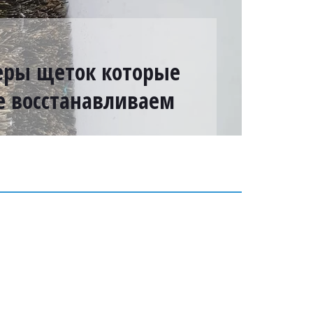
ры щеток которые
е восстанавливаем