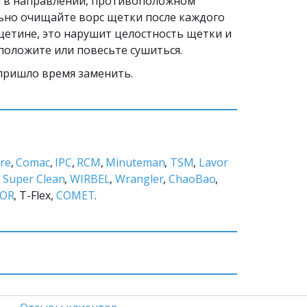
 в направлении, противоположном 
но очищайте ворс щетки после каждого 
 щетине, это нарушит целостность щетки и 
 положите или повесьте сушиться.
 пришло время заменить.
re
, 
Comac
, 
IPC
, 
RCM
, 
Minuteman
, 
TSM
, 
Lavor 
, 
Super Clean
, 
WIRBEL
, 
Wrangler
, 
ChaoBao
, 
OR
, T-Flex, 
COMET
.