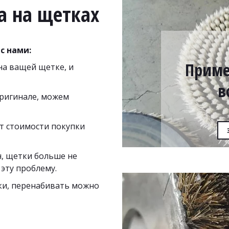
а на щетках
с нами:
Приме
а ващей щетке, и 
в
ригинале, можем 
т стоимости покупки 
 щетки больше не 
эту проблему.
и, перенабивать можно 