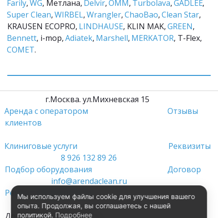
Farily
, 
WG
, Метлана, 
Delvir
, 
ОММ
, 
Turbolava
, 
GADLEE
, 
Super Clean
, 
WIRBEL
, 
Wrangler
, 
ChaoBao
, 
Clean Star
, 
KRAUSEN ECOPRO, 
LINDHAUSE
, KLIN MAK, 
GREEN
, 
Bennett
, i-mop, 
Adiatek
, 
Marshell
, 
MERKATOR
, T-Flex, 
COMET
.
         г.Москва. ул.Михневская 15                 
Аренда с оператором
Отзывы 
клиентов
Клиниговые услуги 
Реквизиты
8 926 132 89 26
Подбор оборудования 
Договор
info@arendaclean.ru
Ремонт оборудования 
Мы используем файлы cookie для улучшения вашего
опыта. Продолжая, вы соглашаетесь с нашей
политикой.
Подробнее
Доставка 24 часа в сутки                                          