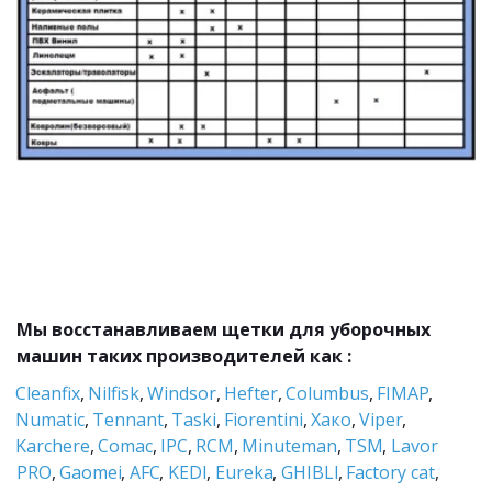
Мы восстанавливаем щетки для уборочных 
машин таких производителей как :
Cleanfix
, 
Nilfisk
, 
Windsor
, 
Hefter
, 
Columbus
, 
FIMAP
, 
Numatic
, 
Tennant
, 
Taski
, 
Fiorentini
,
 Хако
, 
Viper
, 
Karchere
, 
Comac
, 
IPC
, 
RCM
, 
Minuteman
, 
TSM
, 
Lavor 
PRO
, 
Gaomei
, 
AFC
, 
KEDI
, 
Eureka
, 
GHIBLI
, 
Factory cat
, 