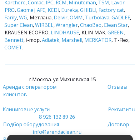
Karchere
, 
Comac
, 
IPC
, 
RCM
, 
Minuteman
, 
TSM
, 
Lavor 
PRO
, 
Gaomei
, 
AFC
, 
KEDI
, 
Eureka
, 
GHIBLI
, 
Factory cat
, 
Farily
, 
WG
, Метлана, 
Delvir
, 
ОММ
, 
Turbolava
, 
GADLEE
, 
Super Clean
, 
WIRBEL
, 
Wrangler
, 
ChaoBao
, 
Clean Star
, 
KRAUSEN ECOPRO, 
LINDHAUSE
, KLIN MAK, 
GREEN
, 
Bennett
, i-mop, 
Adiatek
, 
Marshell
, 
MERKATOR
, T-Flex, 
COMET
.
         г.Москва. ул.Михневская 15                 
Аренда с оператором
Отзывы 
клиентов
Клиниговые услуги 
Реквизиты
8 926 132 89 26
Подбор оборудования 
Договор
info@arendaclean.ru
Ремонт оборудования 