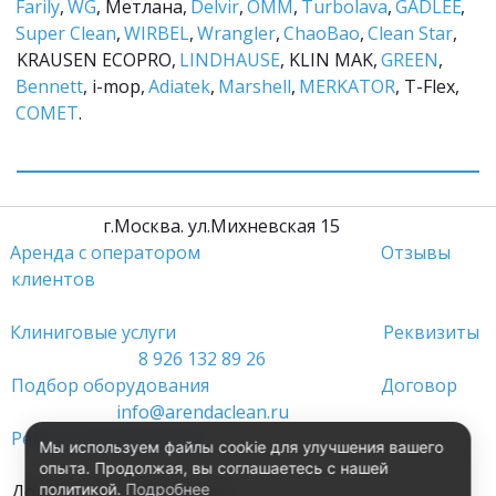
Farily
, 
WG
, Метлана, 
Delvir
, 
ОММ
, 
Turbolava
, 
GADLEE
, 
Super Clean
, 
WIRBEL
, 
Wrangler
, 
ChaoBao
, 
Clean Star
, 
KRAUSEN ECOPRO, 
LINDHAUSE
, KLIN MAK, 
GREEN
, 
Bennett
, i-mop, 
Adiatek
, 
Marshell
, 
MERKATOR
, T-Flex, 
COMET
.
         г.Москва. ул.Михневская 15                 
Аренда с оператором
Отзывы 
клиентов
Клиниговые услуги 
Реквизиты
8 926 132 89 26
Подбор оборудования 
Договор
info@arendaclean.ru
Ремонт оборудования 
Мы используем файлы cookie для улучшения вашего
опыта. Продолжая, вы соглашаетесь с нашей
политикой.
Подробнее
Доставка 24 часа в сутки                                          