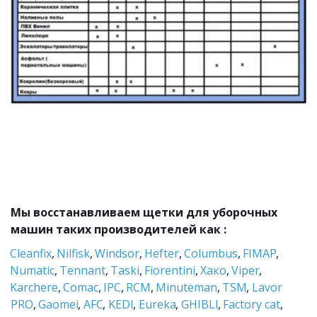
Мы восстанавливаем щетки для уборочных 
машин таких производителей как :
Cleanfix
, 
Nilfisk
, 
Windsor
, 
Hefter
, 
Columbus
, 
FIMAP
, 
Numatic
, 
Tennant
, 
Taski
, 
Fiorentini
,
 Хако
, 
Viper
, 
Karchere
, 
Comac
, 
IPC
, 
RCM
, 
Minuteman
, 
TSM
, 
Lavor 
PRO
, 
Gaomei
, 
AFC
, 
KEDI
, 
Eureka
, 
GHIBLI
, 
Factory cat
, 