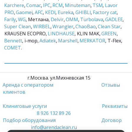
Karchere
, 
Comac
, 
IPC
, 
RCM
, 
Minuteman
, 
TSM
, 
Lavor 
PRO
, 
Gaomei
, 
AFC
, 
KEDI
, 
Eureka
, 
GHIBLI
, 
Factory cat
, 
Farily
, 
WG
, Метлана, 
Delvir
, 
ОММ
, 
Turbolava
, 
GADLEE
, 
Super Clean
, 
WIRBEL
, 
Wrangler
, 
ChaoBao
, 
Clean Star
, 
KRAUSEN ECOPRO, 
LINDHAUSE
, KLIN MAK, 
GREEN
, 
Bennett
, i-mop, 
Adiatek
, 
Marshell
, 
MERKATOR
, T-Flex, 
COMET
.
         г.Москва. ул.Михневская 15                 
Аренда с оператором
Отзывы 
клиентов
Клиниговые услуги 
Реквизиты
8 926 132 89 26
Подбор оборудования 
Договор
info@arendaclean.ru