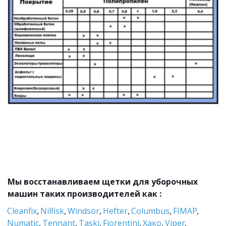
Мы восстанавливаем щетки для уборочных 
машин таких производителей как :
Cleanfix
, 
Nilfisk
, 
Windsor
, 
Hefter
, 
Columbus
, 
FIMAP
, 
Numatic
, 
Tennant
, 
Taski
, 
Fiorentini
,
 Хако
, 
Viper
, 