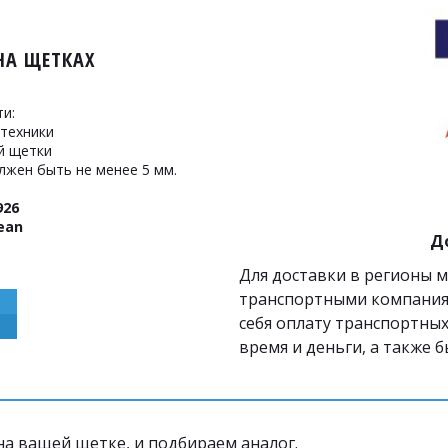
НА ЩЕТКАХ
и:
 техники
й щетки
лжен быть не менее 5 мм.
926
ean
Д
Для доставки в регионы 
транспортными компаниям
себя оплату транспортных
время и деньги, а также 
а ващей щетке, и подбираем аналог. 