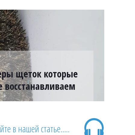
ры щеток которые
е восстанавливаем
е в нашей статье.....