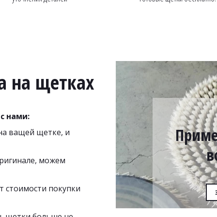
а на щетках
с нами:
Приме
а ващей щетке, и 
в
ригинале, можем 
т стоимости покупки 
 щетки больше не 