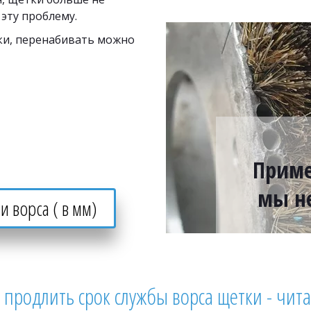
эту проблему.
и, перенабивать можно 
Приме
мы н
и ворса ( в мм)
продлить срок службы ворса щетки - читайт