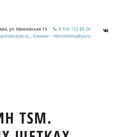
ква, ул. Михневская 15
8 926 132 89 26
arendaclean.ru
,
Клининг - ritmchistoty@ya.ru
Н TSM.
Х ЩЕТКАХ.