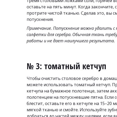
тремя столовыми ложками соли, горячей в
оставьте на пять минут. Когда закончите, 
протрите чистой тканью. Сделав это, вы с
потускнения.
Примечание. Потускнение можно удалить с 
салфетки для серебра.
Обычная ткань требу
работы и не дает наилучшего результата.
№ 3: томатный кетчуп
Чтобы очистить столовое серебро в домашн
можете использовать томатный кетчуп. Пр
кетчупа на бумажное полотенце, затем акк
полотенцем на потускневшие пятна. Если с
блестит, оставьте его в кетчупе на 15–20 м
мягкой тканью и смойте. Используйте зубн
добраться до частей между щелями, если в