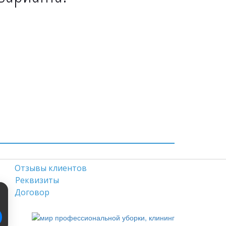
Отзывы клиентов
Реквизиты
Договор
                                                                                              Доставка 24 часа в сутки                                                                       