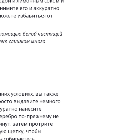
одой и лимонным соком и 
снимите его и аккуратно 
можете избавиться от 
помощью белой чистящей 
ет слишком много 
их условиях, вы также 
осто выдавите немного 
уратно нанесите 
еребро по-прежнему не 
инут, затем протрите 
ую щетку, чтобы 
ы собираетесь 