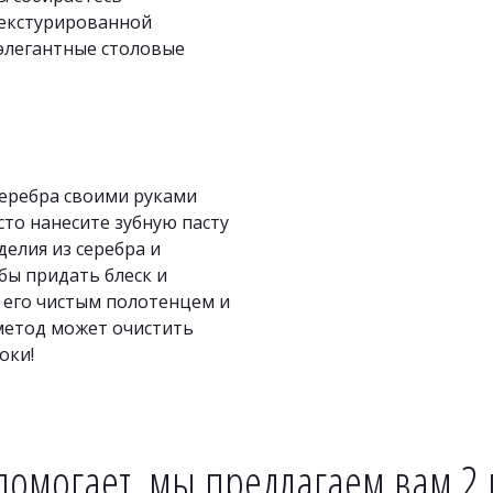
екстурированной 
элегантные столовые 
еребра своими руками 
то нанесите зубную пасту 
елия из серебра и 
ы придать блеск и 
 его чистым полотенцем и 
метод может очистить 
оки!
помогает, мы предлагаем вам 2 