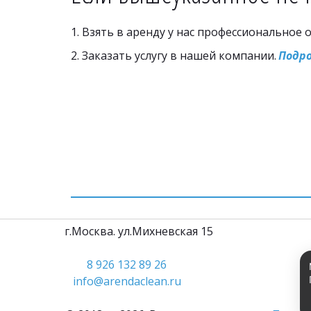
1. Взять в аренду у нас профессиональное 
2. Заказать услугу в нашей компании. 
Подро
         г.Москва. ул.Михневская 15                                          
8 926 132 89 26
info@arendaclean.ru